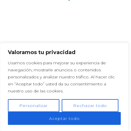
Extintor PQS 9 Kg
Extintor rodante PQS 50 Kg
Read more
Read more
Valoramos tu privacidad
© 2023 Velter Servicios Generales E.I.R.L
Usamos cookies para mejorar su experiencia de
navegación, mostrarle anuncios o contenidos
personalizados y analizar nuestro tráfico. Al hacer clic
en “Aceptar todo” usted da su consentimiento a
nuestro uso de las cookies.
Personalizar
Rechazar todo
Aceptar todo